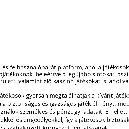
és felhasználóbarát platform, ahol a játékosok
ójátékoknak, beleértve a legújabb slotokat, aszt
rulett, valamint élő kaszinó játékokat is, ahol va
játékosok gyorsan megtalálhatják a kívánt játék
a a biztonságos és igazságos játék élményt, mo
asználók személyes és pénzügyi adatait. Emellett
ekkel és engedélyekkel, így a játékosok biztosa
s szabályozott környezetben játszanak.