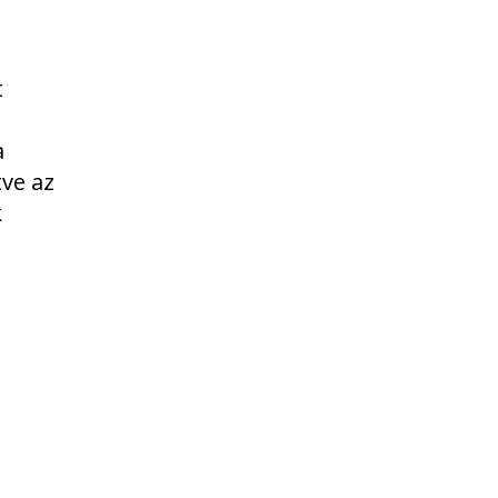
t
a
tve az
k