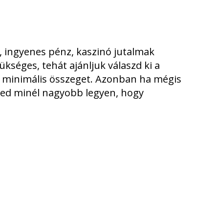
, ingyenes pénz, kaszinó jutalmak
kséges, tehát ajánljuk válaszd ki a
 a minimális összeget. Azonban ha mégis
ésed minél nagyobb legyen, hogy