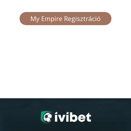
My Empire Regisztráció