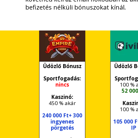
befizetés nélküli bónuszokat kínál.
Üdözlő Bónusz
Üdözlő B
Sportfogadás:
Sportfog
nincs
100 % 
52 000
Kaszinó:
450 % akár
Kaszi
100 % 
240 000 Ft+ 300
ingyenes
105 000 F
pörgetés
IP