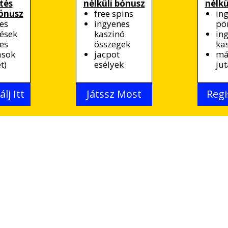
tés
nélküli bónusz
nélkü
bónusz
free spins
in
es
ingyenes
pö
ések
kaszinó
in
es
összegek
ka
ások
jacpot
má
t)
esélyek
ju
lj Itt
Játssz Most
Regi