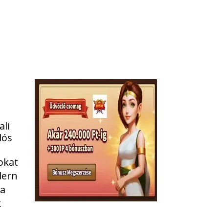
ali
lós
okat
dern
 a
k