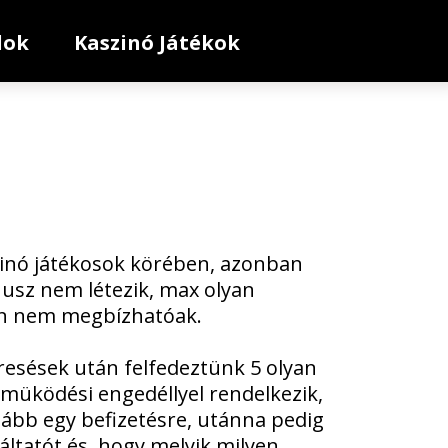
dok
Kaszinó Játékok
Kaparós Sorsjegyek
zok
Játékgépek
d
Nyerőgépek
inók
Online Blackjack
inó játékosok körében, azonban
usz nem létezik, max olyan
Gyümölcsös Nyerőgépek
lán nem megbízhatóak.
Online Rulett
esések után felfedeztünk 5 olyan
s müködési engedéllyel rendelkezik,
Online Póker
ább egy befizetésre, utánna pedig
áltatót és, hogy melyik milyen