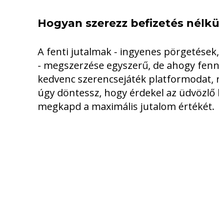
Hogyan szerezz befizetés nélk
A fenti jutalmak - ingyenes pörgetések
- megszerzése egyszerű, de ahogy fennéb
kedvenc szerencsejáték platformodat, r
úgy döntessz, hogy érdekel az üdvözlő 
megkapd a maximális jutalom értékét.