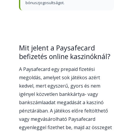
bónuszjogosultságot.
Mit jelent a Paysafecard
befizetés online kaszinóknál?
A Paysafecard egy prepaid fizetési
megoldás, amelyet sok játékos azért
kedvel, mert egyszerű, gyors és nem
igényel közvetlen bankkártya- vagy
bankszámlaadat megadását a kaszinó
pénztárában. A játékos előre feltölthető
vagy megvásárolható Paysafecard
egyenleggel fizethet be, majd az összeget