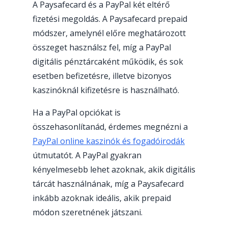
A Paysafecard és a PayPal két eltérő
fizetési megoldás. A Paysafecard prepaid
módszer, amelynél előre meghatározott
összeget használsz fel, míg a PayPal
digitális pénztárcaként működik, és sok
esetben befizetésre, illetve bizonyos
kaszinóknál kifizetésre is használható.
Ha a PayPal opciókat is
összehasonlítanád, érdemes megnézni a
PayPal online kaszinók és fogadóirodák
útmutatót. A PayPal gyakran
kényelmesebb lehet azoknak, akik digitális
tárcát használnának, míg a Paysafecard
inkább azoknak ideális, akik prepaid
módon szeretnének játszani.