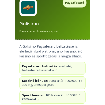
Paysafecard
Golisimo
Paysafecard casino + sport
A Golisimo Paysafecard befizetéssel is
elérhető hibrid platform, ahol kaszinó, élő
kaszinó és sportfogadás is megtalálható.
Paysafecard befizetés:
elérhető,
befizetésre használható
Kaszinó bónusz:
300% akár 1 000 000 Ft +
300 ingyenes pörgetés
Sport bónusz:
100% akár kb. 40 000 Ft /
€100 értékig