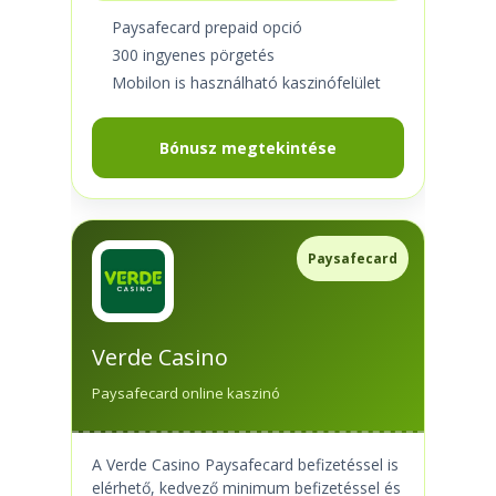
Paysafecard prepaid opció
300 ingyenes pörgetés
Mobilon is használható kaszinófelület
Bónusz megtekintése
Paysafecard
Verde Casino
Paysafecard online kaszinó
A Verde Casino Paysafecard befizetéssel is
elérhető, kedvező minimum befizetéssel és