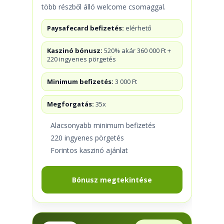
több részből álló welcome csomaggal.
Paysafecard befizetés:
elérhető
Kaszinó bónusz:
520% akár 360 000 Ft +
220 ingyenes pörgetés
Minimum befizetés:
3 000 Ft
Megforgatás:
35x
Alacsonyabb minimum befizetés
220 ingyenes pörgetés
Forintos kaszinó ajánlat
Bónusz megtekintése