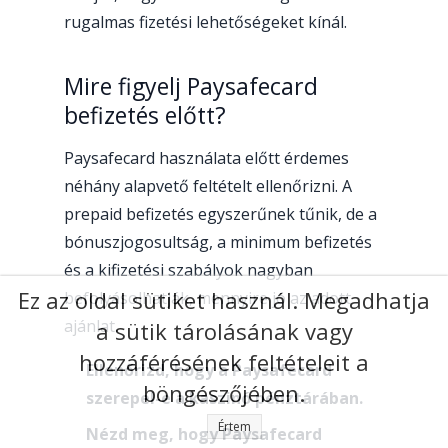
rugalmas fizetési lehetőségeket kínál.
Mire figyelj Paysafecard
befizetés előtt?
Paysafecard használata előtt érdemes
néhány alapvető feltételt ellenőrizni. A
prepaid befizetés egyszerűnek tűnik, de a
bónuszjogosultság, a minimum befizetés
és a kifizetési szabályok nagyban
Ez az oldal sütiket használ. Megadhatja
befolyásolhatják, mennyire jó az adott
ajánlat.
a sütik tárolásának vagy
hozzáférésének feltételeit a
Ellenőrizd, hogy a Paysafecard
böngészőjében.
szerepel-e a kaszinó pénztárában.
Értem
Nézd meg, hogy Paysafecard