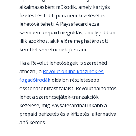
alkalmazásként működik, amely kártyás
fizetést és több pénznem kezelését is
lehetővé teheti. A Paysafecard ezzel
szemben prepaid megoldás, amely jobban
illik azokhoz, akik előre meghatározott
kerettel szeretnének játszani.
Ha a Revolut lehetőségeit is szeretnéd
átnézni, a
Revolut online kaszinók és
fogadóirodák
oldalon részletesebb
összehasonlítást találsz. Revolutnál fontos
lehet a szerencsejáték-tranzakciók
kezelése, míg Paysafecardnál inkább a
prepaid befizetés és a kifizetési alternatíva
a fő kérdés.