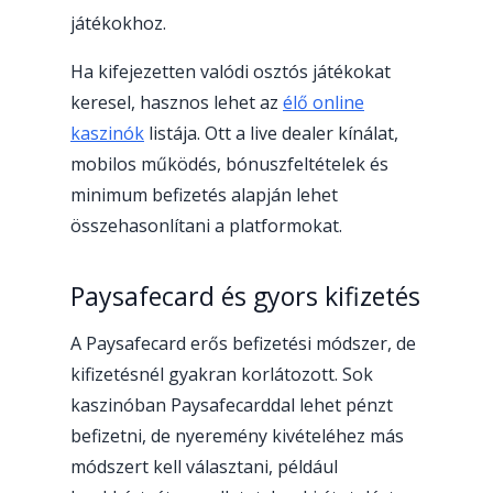
játékokhoz.
Ha kifejezetten valódi osztós játékokat
keresel, hasznos lehet az
élő online
kaszinók
listája. Ott a live dealer kínálat,
mobilos működés, bónuszfeltételek és
minimum befizetés alapján lehet
összehasonlítani a platformokat.
Paysafecard és gyors kifizetés
A Paysafecard erős befizetési módszer, de
kifizetésnél gyakran korlátozott. Sok
kaszinóban Paysafecarddal lehet pénzt
befizetni, de nyeremény kivételéhez más
módszert kell választani, például