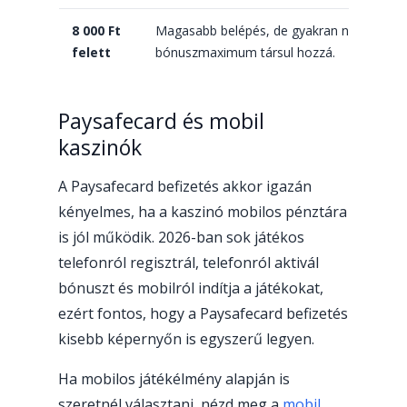
8 000 Ft
Magasabb belépés, de gyakran nagyobb
felett
bónuszmaximum társul hozzá.
Paysafecard és mobil
kaszinók
A Paysafecard befizetés akkor igazán
kényelmes, ha a kaszinó mobilos pénztára
is jól működik. 2026-ban sok játékos
telefonról regisztrál, telefonról aktivál
bónuszt és mobilról indítja a játékokat,
ezért fontos, hogy a Paysafecard befizetés
kisebb képernyőn is egyszerű legyen.
Ha mobilos játékélmény alapján is
szeretnél választani, nézd meg a
mobil