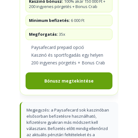
Kaszinó bónusz:
100% akár 150 000 Ft +
200 ingyenes pörgetés + Bonus Crab
Minimum befizetés:
6 000 Ft
Megforgatás:
35x
Paysafecard prepaid opció
Kaszinó és sportfogadás egy helyen
200 ingyenes pörgetés + Bonus Crab
Bónusz megtekintése
Megjegyzés: a Paysafecard sok kaszinóban
elsősorban befizetésre használható,
kifizetésre gyakran más módszert kell
választani. Befizetés előtt mindig ellenőrizd
az aktuális pénztári feltételeket és a