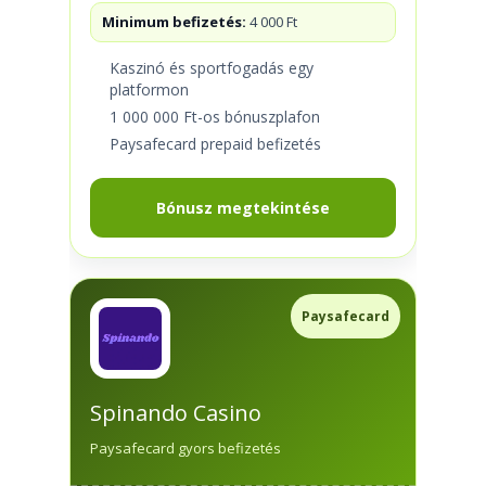
Minimum befizetés:
4 000 Ft
Kaszinó és sportfogadás egy
platformon
1 000 000 Ft-os bónuszplafon
Paysafecard prepaid befizetés
Bónusz megtekintése
Paysafecard
Spinando Casino
Paysafecard gyors befizetés