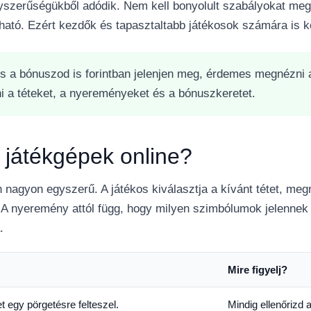
szerűségükből adódik. Nem kell bonyolult szabályokat megta
ítható. Ezért kezdők és tapasztaltabb játékosok számára is k
és a bónuszod is forintban jelenjen meg, érdemes megnézni
i a téteket, a nyereményeket és a bónuszkeretet.
játékgépek online?
 nagyon egyszerű. A játékos kiválasztja a kívánt tétet, me
 A nyeremény attól függ, hogy milyen szimbólumok jelennek
.
Mire figyelj?
 egy pörgetésre felteszel.
Mindig ellenőrizd