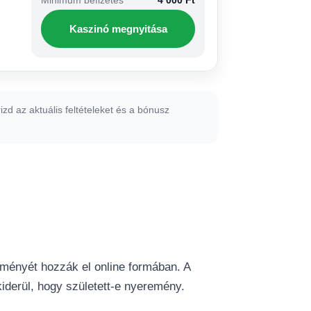
Kaszinó megnyitása
zd az aktuális feltételeket és a bónusz
lményét hozzák el online formában. A
kiderül, hogy született-e nyeremény.