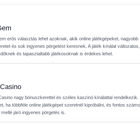
Huf Online 
Gem
em erős választás lehet azoknak, akik online játékgépeket, nagyobb
etet és sok ingyenes pörgetést keresnek. A játék kínálat változatos,
zdőknek és tapasztaltabb játékosoknak is érdekes lehet.
 Casino
asino nagy bónuszkerettel és széles kaszinó kínálattal rendelkezik.
et, ha többféle online játékgépet szeretnél kipróbálni, és fontos szám
mellé járó ingyenes pörgetés is.