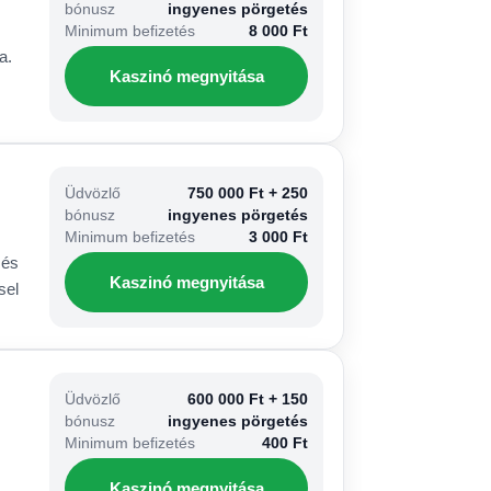
bónusz
ingyenes pörgetés
Minimum befizetés
8 000 Ft
a.
Kaszinó megnyitása
Üdvözlő
750 000 Ft + 250
bónusz
ingyenes pörgetés
Minimum befizetés
3 000 Ft
 és
Kaszinó megnyitása
sel
Üdvözlő
600 000 Ft + 150
bónusz
ingyenes pörgetés
Minimum befizetés
400 Ft
Kaszinó megnyitása