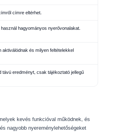
címről címre eltérhet.
 használ hagyományos nyerővonalakat.
aktiválódnak és milyen feltételekkel
 távú eredményt, csak tájékoztató jellegű
 amelyek kevés funkcióval működnek, és
t és nagyobb nyereménylehetőségeket