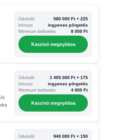
Casinok
Üdvözlő
580 000 Ft + 225
bónusz
ingyenes pörgetés
Minimum befizetés
8 000 Ft
Kaszinó megnyitása
Üdvözlő
1 405 000 Ft + 175
bónusz
ingyenes pörgetés
Minimum befizetés
4 000 Ft
 Jó
Kaszinó megnyitása
odra
Üdvözlő
940 000 Ft + 150