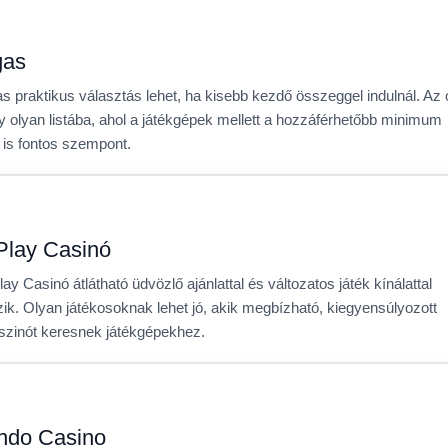
gas
s praktikus választás lehet, ha kisebb kezdő összeggel indulnál. Az 
 egy olyan listába, ahol a játékgépek mellett a hozzáférhetőbb minimum
 is fontos szempont.
lay Casinó
y Casinó átlátható üdvözlő ajánlattal és változatos játék kínálattal
ik. Olyan játékosoknak lehet jó, akik megbízható, kiegyensúlyozott
aszinót keresnek játékgépekhez.
Y
ndo Casino