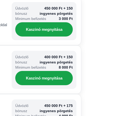
Üdvözlő
450 000 Ft + 150
bónusz
ingyenes pörgetés
Minimum befizetés
3 000 Ft
oldal
Kaszinó megnyitása
Üdvözlő
400 000 Ft + 150
bónusz
ingyenes pörgetés
Minimum befizetés
8 000 Ft
Kaszinó megnyitása
Üdvözlő
450 000 Ft + 175
bónusz
ingyenes pörgetés
Minimum befizetés
4 000 Ft