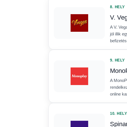
8. HELY
V. Ve
A V. Vega
jól illik
befizetés
9. HELY
MonoP
A MonoPla
rendelkez
online k
10. HEL
Spina