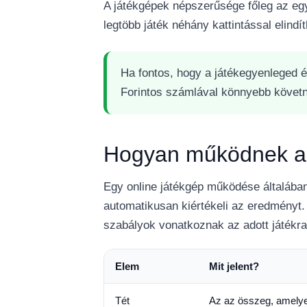
A játékgépek népszerűsége főleg az egy
legtöbb játék néhány kattintással elind
Ha fontos, hogy a játékegyenleged 
Forintos számlával könnyebb követn
Hogyan működnek a 
Egy online játékgép működése általában
automatikusan kiértékeli az eredményt.
szabályok vonatkoznak az adott játékra
Elem
Mit jelent?
Tét
Az az összeg, amelyet