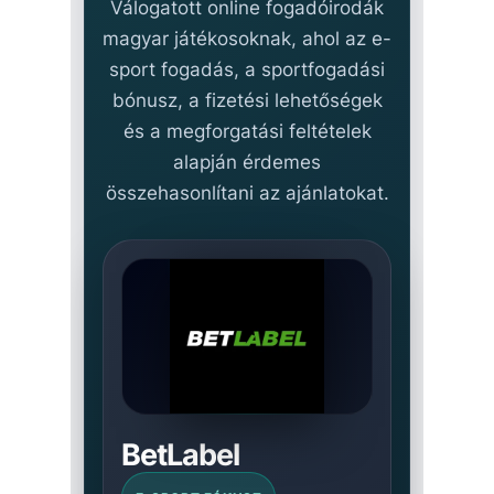
Válogatott online fogadóirodák
magyar játékosoknak, ahol az e-
sport fogadás, a sportfogadási
bónusz, a fizetési lehetőségek
és a megforgatási feltételek
alapján érdemes
összehasonlítani az ajánlatokat.
BetLabel