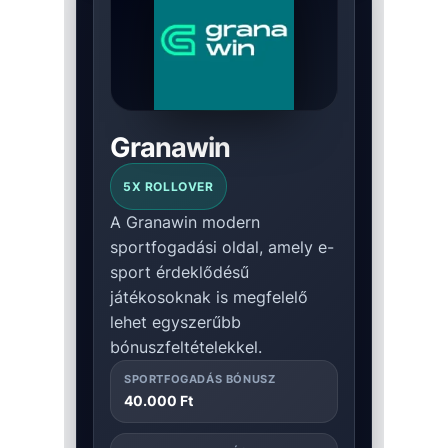
Granawin
5X ROLLOVER
A Granawin modern
sportfogadási oldal, amely e-
sport érdeklődésű
játékosoknak is megfelelő
lehet egyszerűbb
bónuszfeltételekkel.
SPORTFOGADÁS BÓNUSZ
40.000 Ft