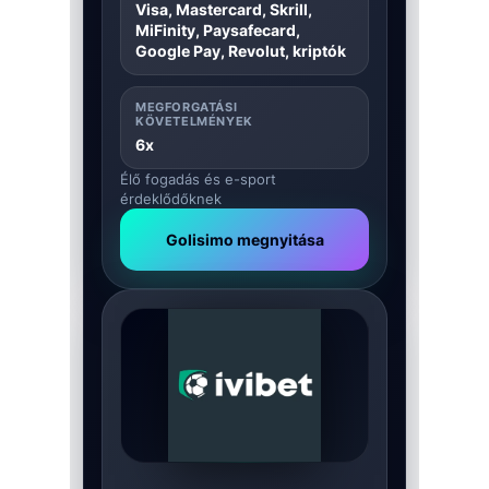
Visa, Mastercard, Skrill,
MiFinity, Paysafecard,
Google Pay, Revolut, kriptók
MEGFORGATÁSI
KÖVETELMÉNYEK
6x
Élő fogadás és e-sport
érdeklődőknek
Golisimo megnyitása