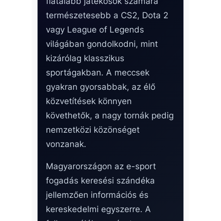
fiatalabb játékosok számára
természetesebb a CS2, Dota 2
vagy League of Legends
világában gondolkodni, mint
kizárólag klasszikus
sportágakban. A meccsek
gyakran gyorsabbak, az élő
közvetítések könnyen
követhetők, a nagy tornák pedig
nemzetközi közönséget
vonzanak.
Magyarországon az e-sport
fogadás keresési szándéka
jellemzően információs és
kereskedelmi egyszerre. A