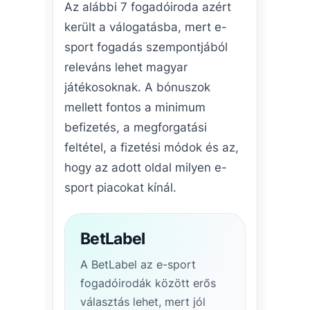
Az alábbi 7 fogadóiroda azért
került a válogatásba, mert e-
sport fogadás szempontjából
releváns lehet magyar
játékosoknak. A bónuszok
mellett fontos a minimum
befizetés, a megforgatási
feltétel, a fizetési módok és az,
hogy az adott oldal milyen e-
sport piacokat kínál.
BetLabel
A BetLabel az e-sport
fogadóirodák között erős
választás lehet, mert jól