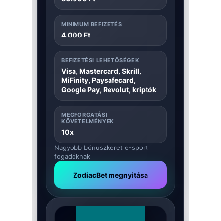
MINIMUM BEFIZETÉS
4.000 Ft
BEFIZETÉSI LEHETŐSÉGEK
Visa, Mastercard, Skrill,
MiFinity, Paysafecard,
Google Pay, Revolut, kriptók
MEGFORGATÁSI
KÖVETELMÉNYEK
10x
Nagyobb bónuszkeret e-sport
fogadóknak
ZodiacBet megnyitása