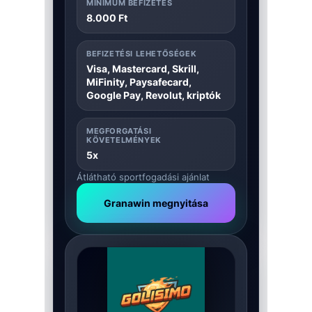
MINIMUM BEFIZETÉS
8.000 Ft
BEFIZETÉSI LEHETŐSÉGEK
Visa, Mastercard, Skrill,
MiFinity, Paysafecard,
Google Pay, Revolut, kriptók
MEGFORGATÁSI
KÖVETELMÉNYEK
5x
Átlátható sportfogadási ajánlat
Granawin megnyitása