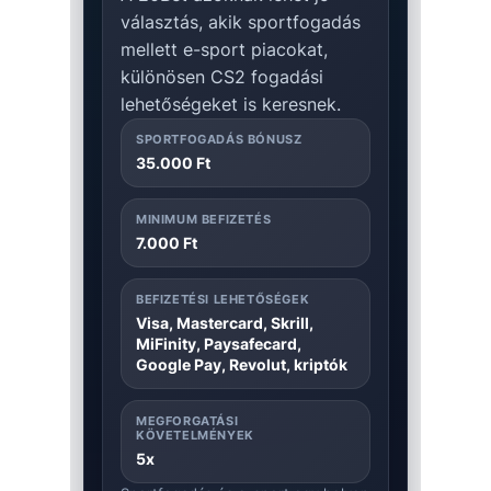
választás, akik sportfogadás
mellett e-sport piacokat,
különösen CS2 fogadási
lehetőségeket is keresnek.
SPORTFOGADÁS BÓNUSZ
35.000 Ft
MINIMUM BEFIZETÉS
7.000 Ft
BEFIZETÉSI LEHETŐSÉGEK
Visa, Mastercard, Skrill,
MiFinity, Paysafecard,
Google Pay, Revolut, kriptók
MEGFORGATÁSI
KÖVETELMÉNYEK
5x