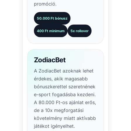
promóció.
50.000 Ft bónusz
400 Ft minimum
5x rollover
ZodiacBet
A ZodiacBet azoknak lehet
érdekes, akik magasabb
bónuszkerettel szeretnének
e-sport fogadásba kezdeni.
A 80.000 Ft-os ajánlat erős,
de a 10x megforgatási
követelmény miatt aktívabb
játékot igényelhet.