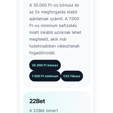
A 35.000 Ft-os bónusz és
az 5x megforgatás stabil
ajánlatnak számít. A 7.000
Ft-os minimum befizetés
miatt inkább azoknak lehet
megfelelő, akik már
tudatosabban választanak
fogadóirodát.
35.000 Ft bónusz
7.000 Ft minimum
CS2 fókusz
22Bet
A 22Bet ismert