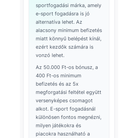
sportfogadási márka, amely
e-sport fogadásra is jó
alternatíva lehet. Az
alacsony minimum befizetés
miatt könnyű belépést kínál,
ezért kezdők számára is
vonzó lehet.
Az 50.000 Ft-os bónusz, a
400 Ft-os minimum
befizetés és az 5x
megforgatási feltétel együtt
versenyképes csomagot
alkot. E-sport fogadásnál
különösen fontos megnézni,
milyen játékokra és
piacokra használható a