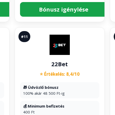
Bónusz igénylése
#11
22Bet
⭐ Értékelés: 8,4/10
🎁 Üdvözlő bónusz
100% akár 48 500 Ft-ig
💰 Minimum befizetés
400 Ft