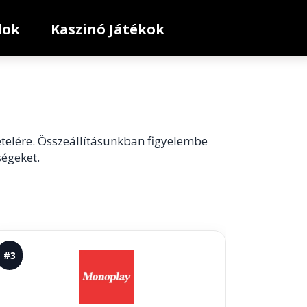
dok
Kaszinó Játékok
Kaparós Sorsjegyek
zok
Játékgépek
d
Nyerőgépek
telére. Összeállításunkban figyelembe
ségeket.
inók
Online Blackjack
Gyümölcsös Nyerőgépek
Online Rulett
#3
Online Póker