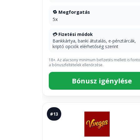
🔁 Megforgatás
5x
💳 Fizetési módok
Bankkártya, banki átutalás, e-pénztárcák,
kriptó opciók elérhetőség szerint
18+. Az alacsony minimum befizetés mellett is font
a bónuszfeltételek ellenőrzése.
Bónusz igénylése
#13