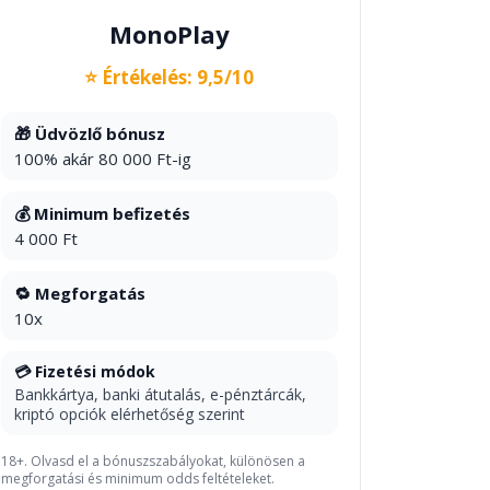
Casinok
MonoPlay
⭐ Értékelés: 9,5/10
🎁 Üdvözlő bónusz
100% akár 80 000 Ft-ig
💰 Minimum befizetés
4 000 Ft
🔁 Megforgatás
10x
💳 Fizetési módok
Bankkártya, banki átutalás, e-pénztárcák,
kriptó opciók elérhetőség szerint
18+. Olvasd el a bónuszszabályokat, különösen a
megforgatási és minimum odds feltételeket.