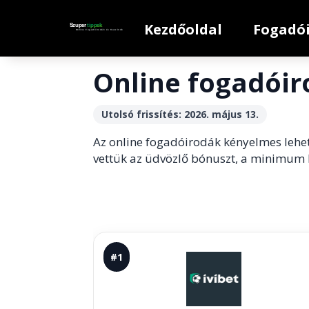
Kezdőoldal
Fogadó
Új foga
Online fogadói
Mobil F
Utolsó frissítés: 2026. május 13.
Sportfo
Az online fogadóirodák kényelmes lehe
vettük az üdvözlő bónuszt, a minimum bef
Legjobb
Online 
V-Sport
#1
E-Sport