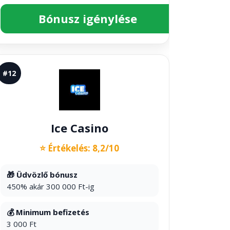
Bónusz igénylése
#12
Ice Casino
⭐ Értékelés: 8,2/10
🎁 Üdvözlő bónusz
450% akár 300 000 Ft-ig
💰 Minimum befizetés
3 000 Ft