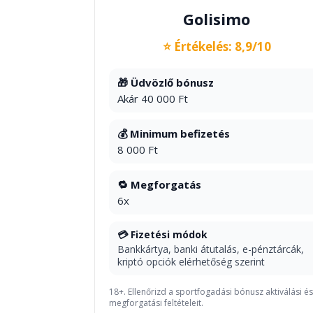
Golisimo
⭐ Értékelés: 8,9/10
🎁 Üdvözlő bónusz
Akár 40 000 Ft
💰 Minimum befizetés
8 000 Ft
🔁 Megforgatás
6x
💳 Fizetési módok
Bankkártya, banki átutalás, e-pénztárcák,
kriptó opciók elérhetőség szerint
18+. Ellenőrizd a sportfogadási bónusz aktiválási és
megforgatási feltételeit.