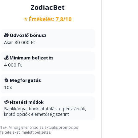
ZodiacBet
⭐ Értékelés: 7,8/10
🎁 Üdvözlő bónusz
Akár 80 000 Ft
💰 Minimum befizetés
4 000 Ft
🔁 Megforgatás
10x
💳 Fizetési módok
Bankkártya, banki átutalás, e-pénztárcák,
kriptó opciók elérhetőség szerint
18+. Mindig ellenőrizd az aktuális promóciós
feltételeket, mielőtt befizetsz.