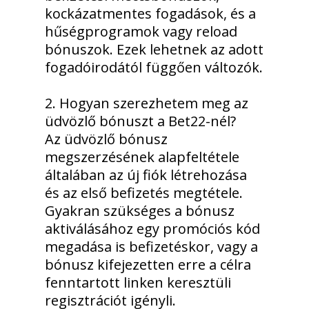
kockázatmentes fogadások, és a
hűségprogramok vagy reload
bónuszok. Ezek lehetnek az adott
fogadóirodától függően változók.
2. Hogyan szerezhetem meg az
üdvözlő bónuszt a Bet22-nél?
Az üdvözlő bónusz
megszerzésének alapfeltétele
általában az új fiók létrehozása
és az első befizetés megtétele.
Gyakran szükséges a bónusz
aktiválásához egy promóciós kód
megadása is befizetéskor, vagy a
bónusz kifejezetten erre a célra
fenntartott linken keresztüli
regisztrációt igényli.