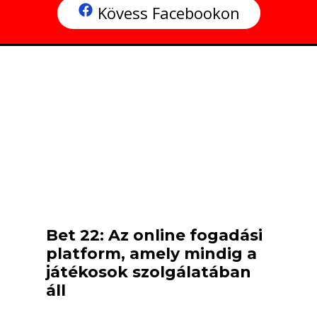
Kövess Facebookon
Bet 22: Az online fogadási
platform, amely mindig a
játékosok szolgálatában
áll