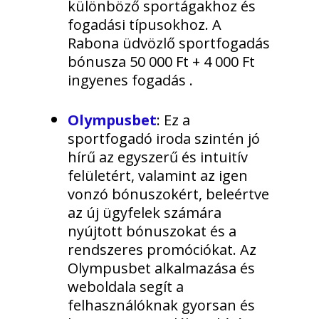
különböző sportágakhoz és
fogadási típusokhoz. A
Rabona üdvözlő sportfogadás
bónusza 50 000 Ft + 4 000 Ft
ingyenes fogadás .
Olympusbet
: Ez a
sportfogadó iroda szintén jó
hírű az egyszerű és intuitív
felületért, valamint az igen
vonzó bónuszokért, beleértve
az új ügyfelek számára
nyújtott bónuszokat és a
rendszeres promóciókat. Az
Olympusbet alkalmazása és
weboldala segít a
felhasználóknak gyorsan és