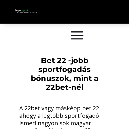
Bet 22 -jobb
sportfogadás
bónuszok, mint a
22bet-nél
A 22bet vagy másképp bet 22
ahogy a legtöbb sportfogadó
ismeri nagyon sok magyar