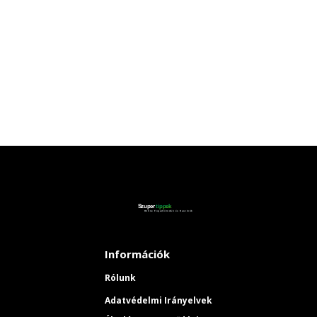
Információk
Rólunk
Adatvédelmi Irányelvek