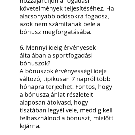
hozzájáruljon a fogadási
követelmények teljesítéséhez. Ha
alacsonyabb oddsokra fogadsz,
azok nem számítanak bele a
bónusz megforgatásába.
6. Mennyi ideig érvényesek
általában a sportfogadási
bónuszok?
A bónuszok érvényességi ideje
változó, tipikusan 7 napról több
hónapra terjedhet. Fontos, hogy
a bónuszajánlat részleteit
alaposan átolvasd, hogy
tisztában legyél vele, meddig kell
felhasználnod a bónuszt, mielőtt
lejárna.