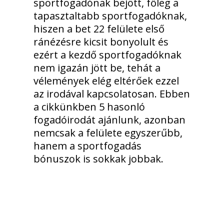
sportfogadónak bejött, főleg a
tapasztaltabb sportfogadóknak,
hiszen a bet 22 felülete első
ránézésre kicsit bonyolult és
ezért a kezdő sportfogadóknak
nem igazán jött be, tehát a
vélemények elég eltérőek ezzel
az irodával kapcsolatosan. Ebben
a cikkünkben 5 hasonló
fogadóirodát ajánlunk, azonban
nemcsak a felülete egyszer
űbb,
hanem a sportfogadás
bónuszok is sokkak jobbak.