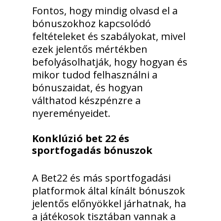
Fontos, hogy mindig olvasd el a
bónuszokhoz kapcsolódó
feltételeket és szabályokat, mivel
ezek jelentős mértékben
befolyásolhatják, hogy hogyan és
mikor tudod felhasználni a
bónuszaidat, és hogyan
válthatod készpénzre a
nyereményeidet.
Konklúzió bet 22 és
sportfogadás bónuszok
A Bet22 és más sportfogadási
platformok által kínált bónuszok
jelentős előnyökkel járhatnak, ha
a játékosok tisztában vannak a