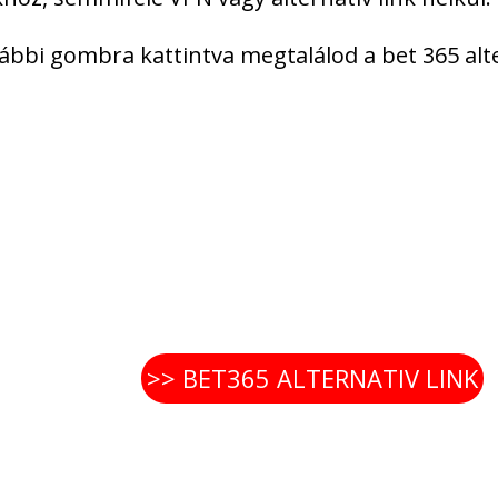
bbi gombra kattintva megtalálod a bet 365 alter
>> BET365 ALTERNATIV LINK