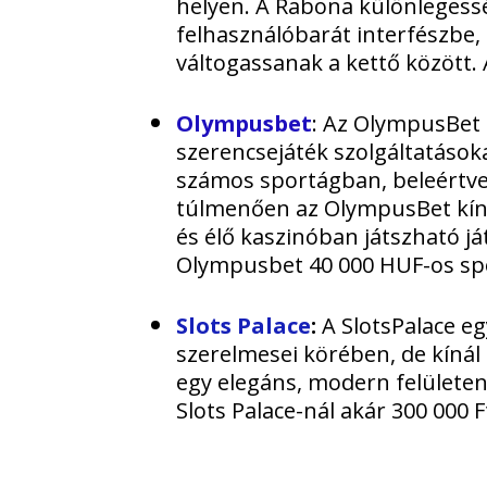
helyen. A Rabona különlegessé
felhasználóbarát interfészbe
váltogassanak a kettő között.
Olympusbet
: Az OlympusBet 
szerencsejáték szolgáltatások
számos sportágban, beleértve 
túlmenően az OlympusBet kínál 
és élő kaszinóban játszható ját
Olympusbet 40 000 HUF-os spo
Slots Palace
:
A SlotsPalace e
szerelmesei körében, de kínál 
egy elegáns, modern felületen
Slots Palace-nál akár 300 000