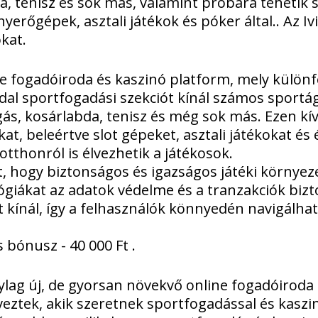
a, tenisz és sok más, valamint próbára tehetik 
yerőgépek, asztali játékok és póker által.. Az I
kat.
ne fogadóiroda és kaszinó platform, mely különf
ldal sportfogadási szekciót kínál számos sportá
gás, kosárlabda, tenisz és még sok más. Ezen kí
t, beleértve slot gépeket, asztali játékokat és 
tthonról is élvezhetik a játékosok.
t, hogy biztonságos és igazságos játéki környeze
ológiákat az adatok védelme és a tranzakciók bi
t kínál, így a felhasználók könnyedén navigálha
bónusz - 40 000 Ft .
ylag új, de gyorsan növekvő online fogadóiroda 
veztek, akik szeretnek sportfogadással és kaszi