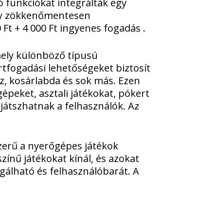
 funkciókat integrálták egy
ogy zökkenőmentesen
Ft + 4 000 Ft ingyenes fogadás .
mely különböző típusú
rtfogadási lehetőségeket biztosít
z, kosárlabda és sok más. Ezen
épeket, asztali játékokat, pókert
n játszhatnak a felhasználók. Az
zerű a nyerőgépes játékok
zínű játékokat kínál, és azokat
gálható és felhasználóbarát. A