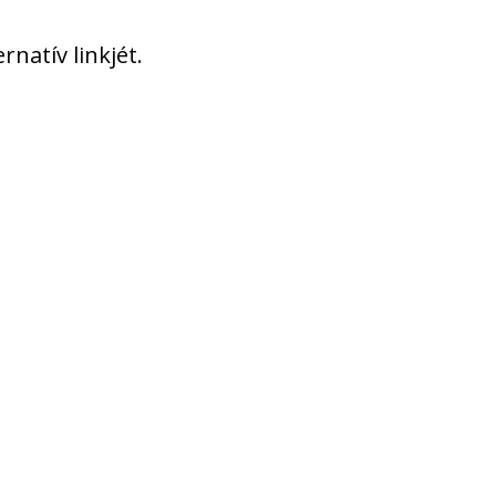
natív linkjét.