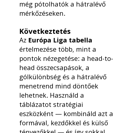
még pótolhatók a hátralévő
mérkőzéseken.
Következtetés
Az
Európa Liga tabella
értelmezése több, mint a
pontok nézegetése: a head-to-
head összecsapások, a
gólkülönbség és a hátralévő
menetrend mind döntőek
lehetnek. Használd a
táblázatot stratégiai
eszközként — kombináld azt a
formával, kezdőkkel és külső
tényezőkkel — és így sokkal