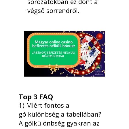
sorozatokban ez dönt a
végső sorrendről.
Top 3 FAQ
1) Miért fontos a
gólkülönbség a tabellában?
A gólkülönbség gyakran az