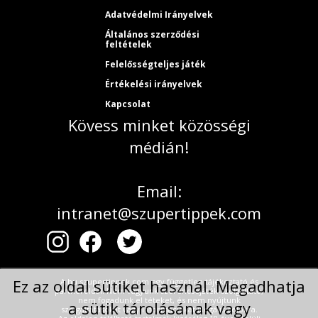
Adatvédelmi Irányelvek
Általános szerződési
feltételek
Felelősségteljes játék
Értékelési irányelvek
Kapcsolat
Kövess minket közösségi
médián!
Email:
intranet@szupertippek.com
Ez az oldal sütiket használ. Megadhatja
A hu.szupertippek.com egy független tájékoztató és
partneroldal. Nem vagyunk szerencsejáték-szolgáltató,
nem fogadunk el téteket, és nem nyújtunk
a sütik tárolásának vagy
szolgáltatásokat vagy információkat illegális célokra.