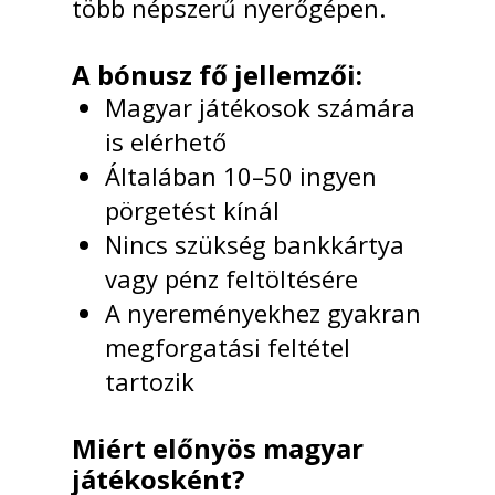
több népszerű nyerőgépen.
A bónusz fő jellemzői:
Magyar játékosok számára
is elérhető
Általában 10–50 ingyen
pörgetést kínál
Nincs szükség bankkártya
vagy pénz feltöltésére
A nyereményekhez gyakran
megforgatási feltétel
tartozik
Miért előnyös magyar
játékosként?