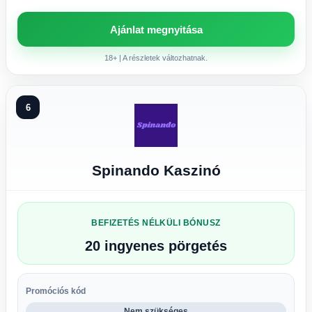
Ajánlat megnyitása
18+ | A részletek változhatnak.
6
Spinando Kaszinó
BEFIZETÉS NÉLKÜLI BÓNUSZ
20 ingyenes pörgetés
Promóciós kód
Nem szükséges