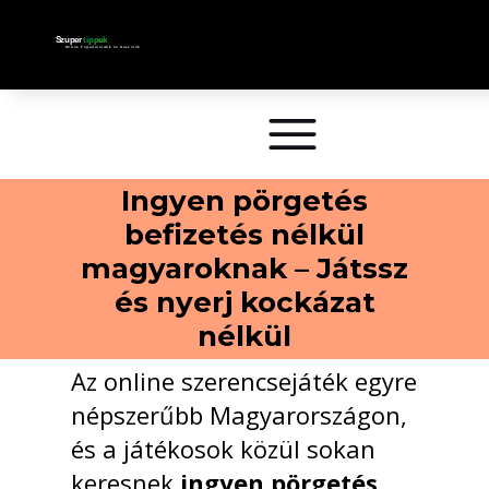
Ingyen pörgetés
befizetés nélkül
magyaroknak – Játssz
és nyerj kockázat
nélkül
Az online szerencsejáték egyre
népszerűbb Magyarországon,
és a játékosok közül sokan
keresnek
ingyen pörgetés