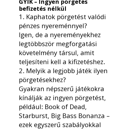
GYIK – Ingyen pörgetés
befizetés nélkül
1. Kaphatok pörgetést valódi
pénzes nyereménnyel?
Igen, de a nyereményekhez
legtöbbször megforgatási
követelmény társul, amit
teljesíteni kell a kifizetéshez.
2. Melyik a legjobb játék ilyen
pörgetésekhez?
Gyakran népszerű játékokra
kínálják az ingyen pörgetést,
például: Book of Dead,
Starburst, Big Bass Bonanza –
ezek egyszerű szabályokkal