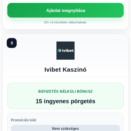
Ajánlat megnyitása
18+ | A részletek változhatnak.
8
Ivibet Kaszinó
BEFIZETÉS NÉLKÜLI BÓNUSZ
15 ingyenes pörgetés
Promóciós kód
Nem szükséges