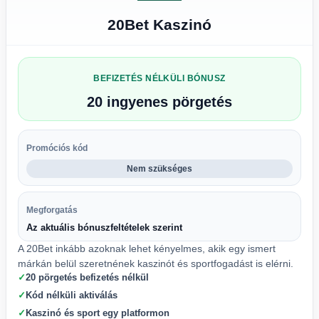
20Bet Kaszinó
BEFIZETÉS NÉLKÜLI BÓNUSZ
20 ingyenes pörgetés
Promóciós kód
Nem szükséges
Megforgatás
Az aktuális bónuszfeltételek szerint
A 20Bet inkább azoknak lehet kényelmes, akik egy ismert
márkán belül szeretnének kaszinót és sportfogadást is elérni.
20 pörgetés befizetés nélkül
Kód nélküli aktiválás
Kaszinó és sport egy platformon