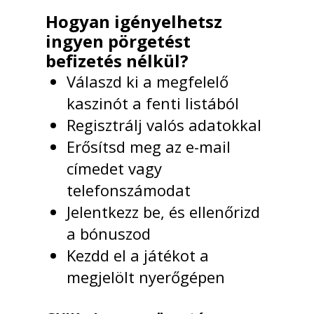
Hogyan igényelhetsz
ingyen pörgetést
befizetés nélkül?
Válaszd ki a megfelelő
kaszinót a fenti listából
Regisztrálj valós adatokkal
Erősítsd meg az e-mail
címedet vagy
telefonszámodat
Jelentkezz be, és ellenőrizd
a bónuszod
Kezdd el a játékot a
megjelölt nyerőgépen