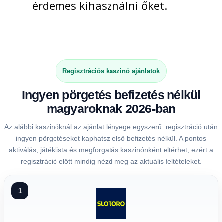
érdemes kihasználni őket.
Regisztrációs kaszinó ajánlatok
Ingyen pörgetés befizetés nélkül
magyaroknak 2026-ban
Az alábbi kaszinóknál az ajánlat lényege egyszerű: regisztráció után
ingyen pörgetéseket kaphatsz első befizetés nélkül. A pontos
aktiválás, játéklista és megforgatás kaszinónként eltérhet, ezért a
regisztráció előtt mindig nézd meg az aktuális feltételeket.
1