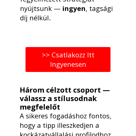
nyújtsunk —
ingyen
, tagsági
díj nélkül.
>> Csatlakozz Itt
Ingyenesen
Három célzott csoport —
válassz a stílusodnak
megfelelőt
A sikeres fogadáshoz fontos,
hogy a tipp illeszkedjen a
kockázatvállalási profilodhoz.