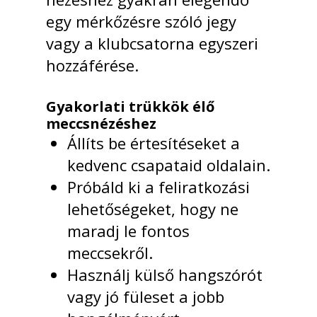
egy mérkőzésre szóló jegy
vagy a klubcsatorna egyszeri
hozzáférése.
Gyakorlati trükkök élő
meccsnézéshez
Állíts be értesítéseket a
kedvenc csapataid oldalain.
Próbáld ki a feliratkozási
lehetőségeket, hogy ne
maradj le fontos
meccsekről.
Használj külső hangszórót
vagy jó füleset a jobb