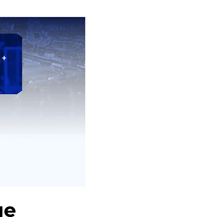
Casinok
ge