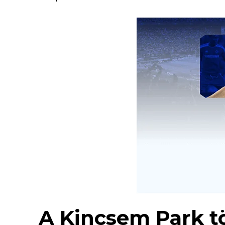
A Kincsem Park t