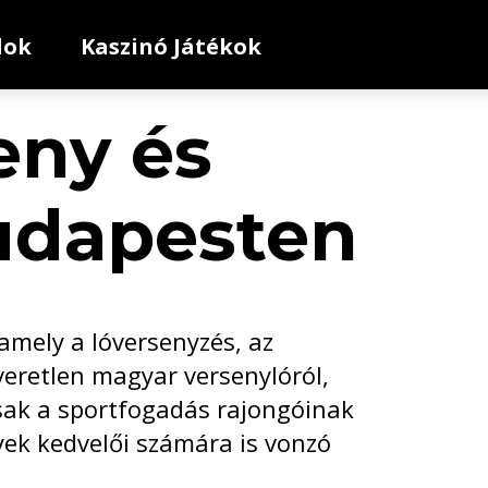
dok
Kaszinó Játékok
Kaparós Sorsjegyek
eny és
zok
Játékgépek
udapesten
d
Nyerőgépek
inók
Online Blackjack
Gyümölcsös Nyerőgépek
amely a lóversenyzés, az
eretlen magyar versenylóról,
Online Rulett
csak a sportfogadás rajongóinak
Online Póker
yek kedvelői számára is vonzó