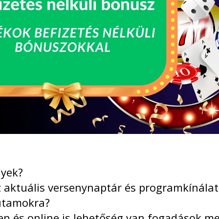
nyek?
z aktuális versenynaptár és programkínálat
futamokra?
n és online is lehetőség van fogadások me