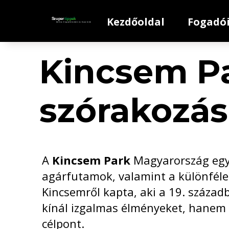
Kezdőoldal
Fogadó
Új foga
Kincsem Pa
Mobil F
szórakozás
Sportfo
Legjobb
Online 
A
Kincsem Park
Magyarország egye
agárfutamok, valamint a különféle
V-Sport
Kincsemről kapta, aki a 19. század
E-Sport
kínál izgalmas élményeket, hanem 
célpont.