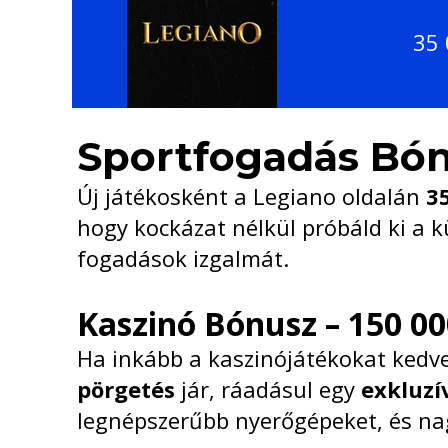
35 
Sportfogadás Bón
Új játékosként a Legiano oldalán
3
hogy kockázat nélkül próbáld ki a k
fogadások izgalmát.
Kaszinó Bónusz – 150 00
Ha inkább a kaszinójátékokat kedv
pörgetés
jár, ráadásul egy
exkluzí
legnépszerűbb nyerőgépeket, és na