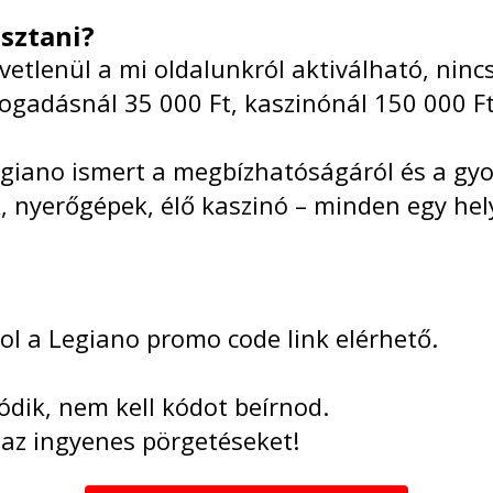
sztani?
vetlenül a mi oldalunkról aktiválható, ninc
gadásnál 35 000 Ft, kaszinónál 150 000 Ft
iano ismert a megbízhatóságáról és a gyors
, nyerőgépek, élő kaszinó – minden egy hel
hol a Legiano promo code link elérhető.
dik, nem kell kódot beírnod.
 az ingyenes pörgetéseket!