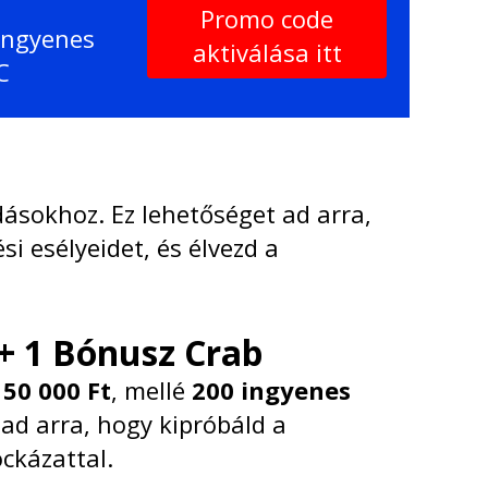
Casinok
Promo code
ingyenes
aktiválása itt
C
ásokhoz. Ez lehetőséget ad arra,
i esélyeidet, és élvezd a
 + 1 Bónusz Crab
50 000 Ft
, mellé
200 ingyenes
t ad arra, hogy kipróbáld a
ckázattal.