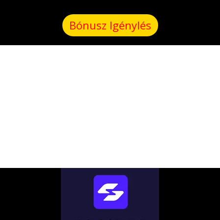
Bónusz Igénylés