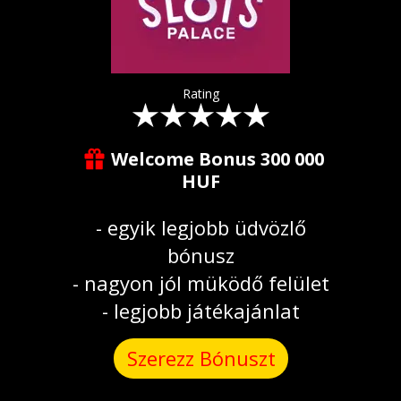
Rating
Welcome Bonus 300 000
HUF
- egyik legjobb üdvözlő
bónusz
- nagyon jól müködő felület
- legjobb játékajánlat
Szerezz Bónuszt