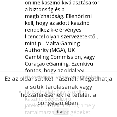
online kaszinó kiválasztásakor
a biztonság és a
megbízhatóság. Ellenőrizni
kell, hogy az adott kaszinó
rendelkezik-e érvényes
licenccel olyan szervezetektől,
mint pl. Malta Gaming
Authority (MGA), UK
Gambling Commission, vagy
Curaçao eGaming. Ezenkívül
fontos, hogy az oldal SSL
titkosítással védje az adatokat.
Ez az oldal sütiket használ. Megadhatja
a sütik tárolásának vagy
Játékkínálat: Egy jó online
hozzáférésének feltételeit a
kaszinó széleskörű
böngészőjében.
játékválasztékot kínál, amely
tartalmazza a slot gépeket,
Értem