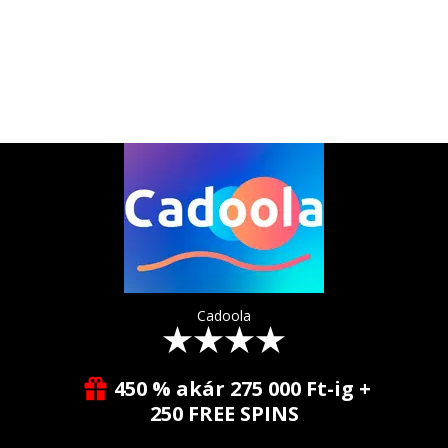
Cadoola
450 % akár 275 000 Ft-ig +
250 FREE SPINS