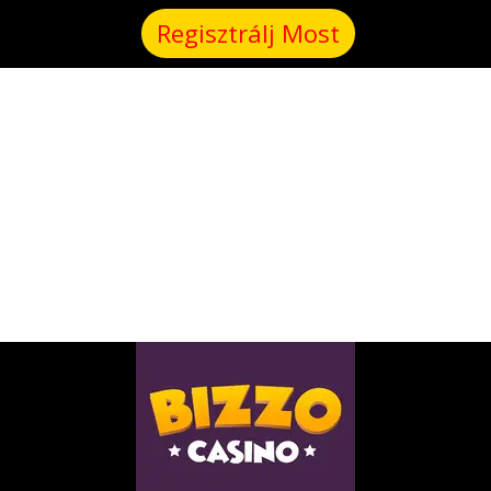
Regisztrálj Most