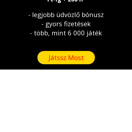
- legjobb üdvözlő bónusz
- gyors fizetések
- több, mint 6 000 játék
Játssz Most