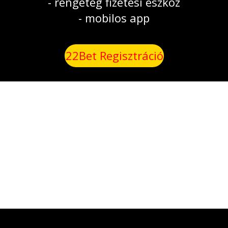
- rengeteg fizetési eszköz
- mobilos app
22Bet Regisztráció