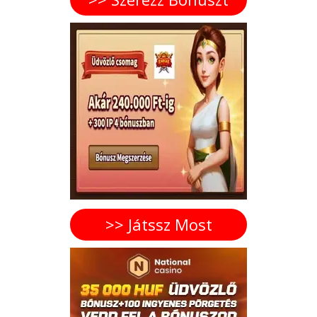
>> Játssz Most