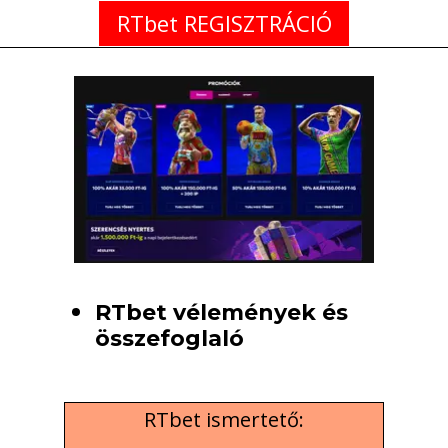
RTbet REGISZTRÁCIÓ
RTbet vélemények és
összefoglaló
RTbet ismertető: