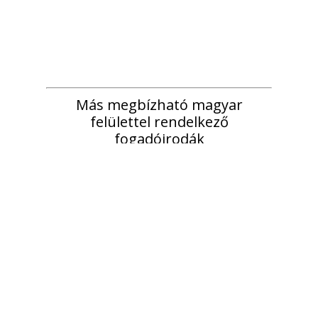
Más megbízható magyar
felülettel rendelkező
fogadóirodák