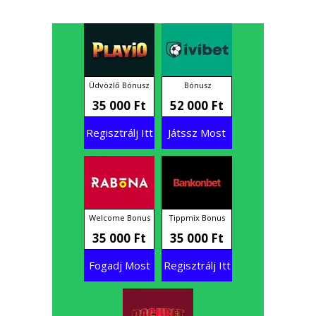
Üdvözlő Bónusz
Bónusz
35 000 Ft
52 000 Ft
Regisztrálj Itt
Játssz Most
Welcome Bonus
Tippmix Bonus
35 000 Ft
35 000 Ft
Fogadj Most
Regisztrálj Itt