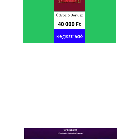
Üdvözlő Bónusz
40 000 Ft
Regisztráció