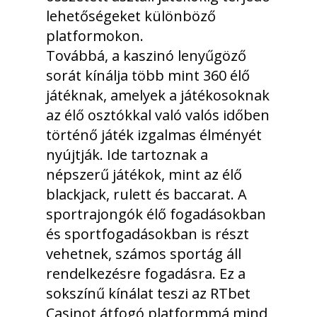
lehetőségeket különböző
platformokon.
Továbbá, a kaszinó lenyűgöző
sorát kínálja több mint 360 élő
játéknak, amelyek a játékosoknak
az élő osztókkal való valós időben
történő játék izgalmas élményét
nyújtják. Ide tartoznak a
népszerű játékok, mint az élő
blackjack, rulett és baccarat. A
sportrajongók élő fogadásokban
és sportfogadásokban is részt
vehetnek, számos sportág áll
rendelkezésre fogadásra. Ez a
sokszínű kínálat teszi az RTbet
Casinot átfogó platformmá mind