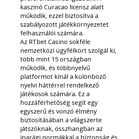
kaszinó Curacao licensz alatt
működik, ezzel biztosítva a
szabályozott játékkörnyezetet
felhasználói számára.
Az RTbet Casino sokféle
nemzetközi ügyfélkört szolgál ki,
több mint 15 országban
működik, és többnyelvű
platformot kínál a különböző
nyelvi háttérrel rendelkező
játékosok számára. Ez a
hozzáférhetőség segít egy
egyszerű és vonzó élmény
biztosításában a világszerte
játszóknak, összhangban az
iparági normákkal a biztonság és