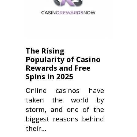
The Rising
Popularity of Casino
Rewards and Free
Spins in 2025
Online casinos have
taken the world by
storm, and one of the
biggest reasons behind
their...