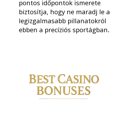
pontos időpontok ismerete
biztosítja, hogy ne maradj le a
legizgalmasabb pillanatokról
ebben a precíziós sportágban.