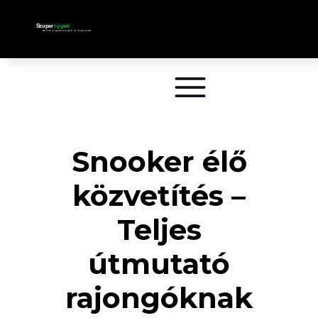
Snooker élő
közvetítés –
Teljes
útmutató
rajongóknak