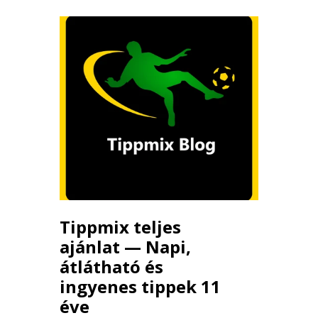
Tippmix teljes
ajánlat — Napi,
átlátható és
ingyenes tippek 11
éve