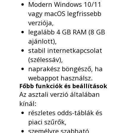
Modern Windows 10/11
vagy macOS legfrissebb
verziója,
legalább 4 GB RAM (8 GB
ajánlott),
stabil internetkapcsolat
(szélessáv),
naprakész böngésző, ha
webappot használsz.
Főbb funkciók és beállítások
Az asztali verzió általában
kínál:
részletes odds-táblák és
piaci szűrők,
személyre szabható