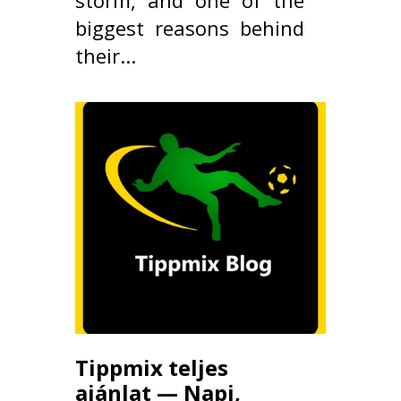
storm, and one of the
biggest reasons behind
their...
Tippmix teljes
ajánlat — Napi,