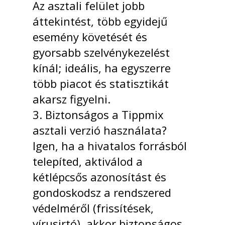
Az asztali felület jobb
áttekintést, több egyidejű
esemény követését és
gyorsabb szelvénykezelést
kínál; ideális, ha egyszerre
több piacot és statisztikát
akarsz figyelni.
3. Biztonságos a Tippmix
asztali verzió használata?
Igen, ha a hivatalos forrásból
telepíted, aktiválod a
kétlépcsős azonosítást és
gondoskodsz a rendszered
védelméről (frissítések,
vírusirtó), akkor biztonságos