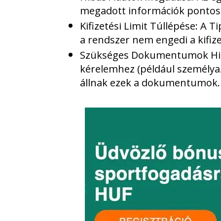
megadott információk pontos
Kifizetési Limit Túllépése: A 
a rendszer nem engedi a kifizet
Szükséges Dokumentumok Hiány
kérelemhez (például személyaz
állnak ezek a dokumentumok.