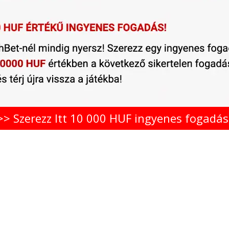
>> Szerezz Itt 10 000 HUF ingyenes fogadás