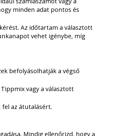
éldául számlaszámot vagy a
, hogy minden adat pontos és
kérést. Az időtartam a választott
 munkanapot vehet igénybe, míg
zek befolyásolhatják a végső
 Tippmix vagy a választott
fel az átutalásért.
adása. Mindig ellenőrizd, hogy a