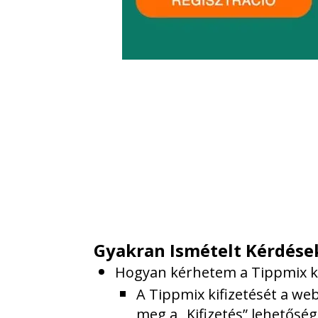
Gyakran Ismételt Kérdése
Hogyan kérhetem a Tippmix ki
A Tippmix kifizetését a we
meg a „Kifizetés” lehetőség