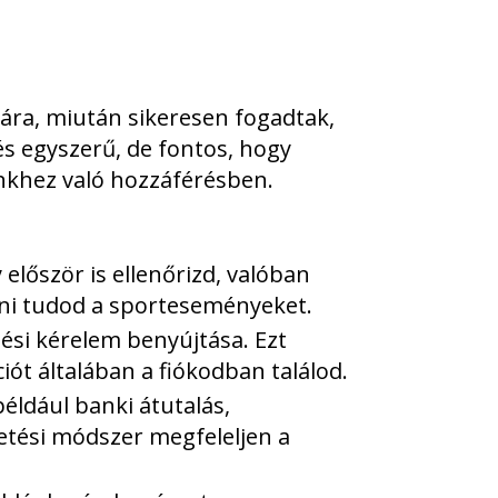
ára, miután sikeresen fogadtak,
és egyszerű, de fontos, hogy
nkhez való hozzáférésben.
először is ellenőrizd, valóban
etni tudod a sporteseményeket.
tési kérelem benyújtása. Ezt
ót általában a fiókodban találod.
például banki átutalás,
zetési módszer megfeleljen a