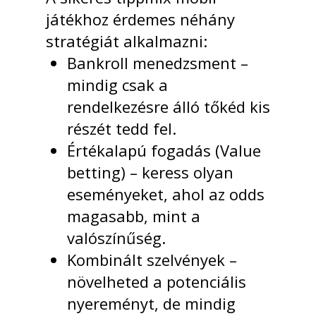
játékhoz érdemes néhány
stratégiát alkalmazni:
Bankroll menedzsment –
mindig csak a
rendelkezésre álló tőkéd kis
részét tedd fel.
Értékalapú fogadás (Value
betting) – keress olyan
eseményeket, ahol az odds
magasabb, mint a
valószínűség.
Kombinált szelvények –
növelheted a potenciális
nyereményt, de mindig