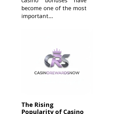
casino bonuses have
become one of the most
important...
The Rising
Popularity of Casino