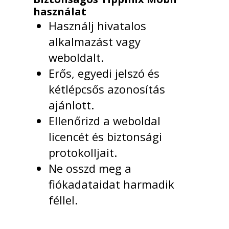
használat
Használj hivatalos
alkalmazást vagy
weboldalt.
Erős, egyedi jelszó és
kétlépcsős azonosítás
ajánlott.
Ellenőrizd a weboldal
licencét és biztonsági
protokolljait.
Ne osszd meg a
fiókadataidat harmadik
féllel.