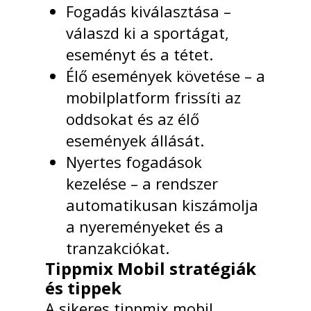
Fogadás kiválasztása –
válaszd ki a sportágat,
eseményt és a tétet.
Élő események követése – a
mobilplatform frissíti az
oddsokat és az élő
események állását.
Nyertes fogadások
kezelése – a rendszer
automatikusan kiszámolja
a nyereményeket és a
tranzakciókat.
Tippmix Mobil stratégiák
és tippek
A sikeres tippmix mobil