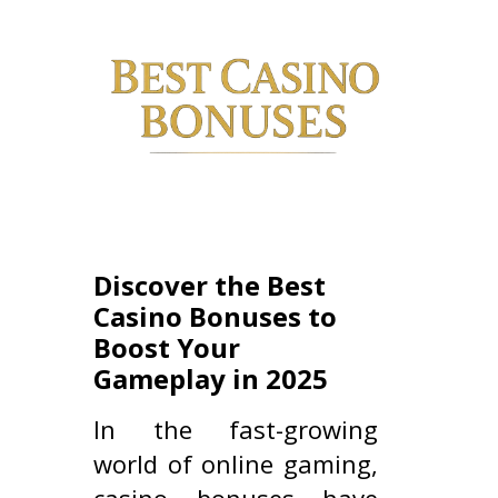
Discover the Best
Casino Bonuses to
Boost Your
Gameplay in 2025
In the fast-growing
world of online gaming,