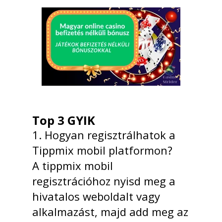
Top 3 GYIK
1. Hogyan regisztrálhatok a
Tippmix mobil platformon?
A tippmix mobil
regisztrációhoz nyisd meg a
hivatalos weboldalt vagy
alkalmazást, majd add meg az