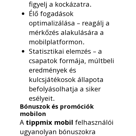
figyelj a kockázatra.
Élő fogadások
optimalizálása – reagálj a
mérkőzés alakulására a
mobilplatformon.
Statisztikai elemzés – a
csapatok formája, múltbeli
eredmények és
kulcsjátékosok állapota
befolyásolhatja a siker
esélyeit.
Bónuszok és promóciók
mobilon
A
tippmix mobil
felhasználói
ugyanolyan bónuszokra