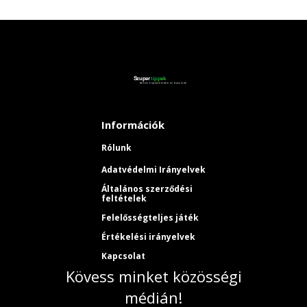
Információk
Rólunk
Adatvédelmi Irányelvek
Általános szerződési
feltételek
Felelősségteljes játék
Értékelési irányelvek
Kapcsolat
Kövess minket közösségi
médián!