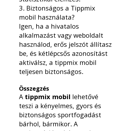
3. Biztonságos a Tippmix
mobil használata?
Igen, ha a hivatalos
alkalmazást vagy weboldalt
használod, erős jelszót állítasz
be, és kétlépcsős azonosítást
aktiválsz, a tippmix mobil
teljesen biztonságos.
Összegzés
A
tippmix mobil
lehetővé
teszi a kényelmes, gyors és
biztonságos sportfogadást
bárhol, bármikor. A