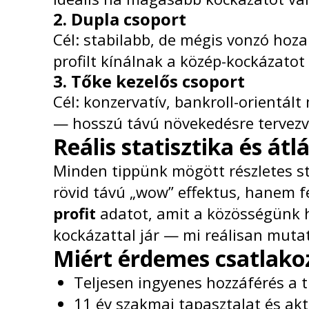
2. Dupla csoport
Cél: stabilabb, de mégis vonzó hoz
profilt kínálnak a közép-kockázatot
3. Tőke kezelős csoport
Cél: konzervatív, bankroll-orientált
— hosszú távú növekedésre tervezv
Reális statisztika és át
Minden tippünk mögött részletes st
rövid távú „wow” effektus, hanem f
profit
adatot, amit a közösségünk 
kockázattal jár — mi reálisan mut
Miért érdemes csatlako
Teljesen ingyenes hozzáférés a 
11 év szakmai tapasztalat és ak