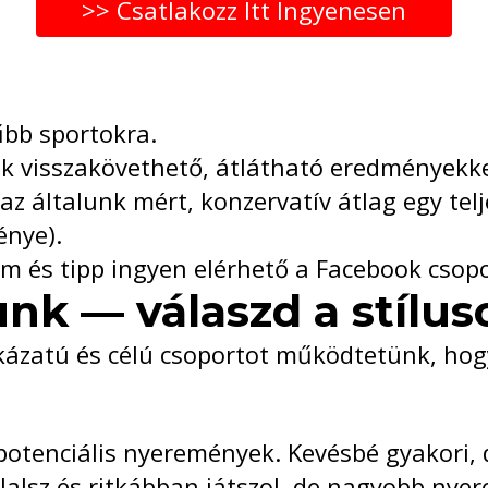
Huf Online 
>> Csatlakozz Itt Ingyenesen
űbb sportokra.
nk visszakövethető, átlátható eredményekke
 az általunk mért, konzervatív átlag egy te
énye).
om és tipp ingyen elérhető a Facebook csop
nk — válaszd a stílu
ázatú és célú csoportot működtetünk, hog
otenciális nyeremények. Kevésbé gyakori,
lalsz és ritkábban játszol, de nagyobb nye