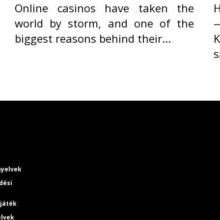
Online casinos have taken the
H
world by storm, and one of the
biggest reasons behind their...
s
nyelvek
dési
 játék
elvek