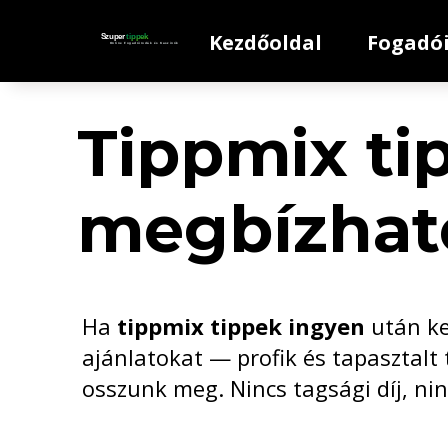
Kezdőoldal
Fogadó
Új foga
Tippmix ti
Mobil F
Sportfo
megbízható
Legjobb
Online 
Ha
tippmix tippek ingyen
után ke
V-Sport
ajánlatokat — profik és tapasztalt 
osszunk meg. Nincs tagsági díj, ni
E-Sport