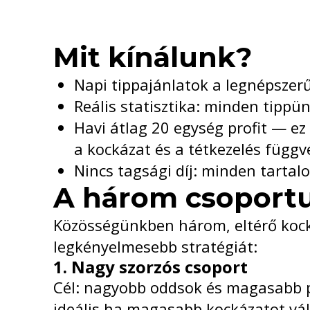
Mit kínálunk?
Napi tippajánlatok a legnépszer
Reális statisztika: minden tippü
Havi átlag 20 egység profit — ez
a kockázat és a tétkezelés függv
Nincs tagsági díj: minden tartal
A három csoportu
Közösségünkben három, eltérő kock
legkényelmesebb stratégiát:
1. Nagy szorzós csoport
Cél: nagyobb oddsok és magasabb p
ideális ha magasabb kockázatot vál