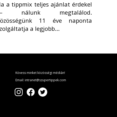
a a tippmix teljes ajánlat érdekel
— nálunk megtalálod.
Közösségünk 11 éve naponta
zolgáltatja a legjobb...
Kövess minket közösségi médián!
Email: intranet@szupertippek.com