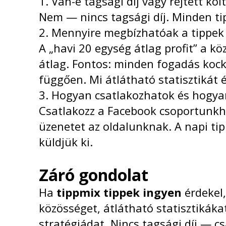
1. Van-e tagsági díj vagy rejtett köl
Nem — nincs tagsági díj. Minden t
2. Mennyire megbízhatóak a tippek —
A „havi 20 egység átlag profit” a k
átlag. Fontos: minden fogadás kocká
függően. Mi átlátható statisztikát 
3. Hogyan csatlakozhatok és hogy
Csatlakozz a Facebook csoportunkho
üzenetet az oldalunknak. A napi tip
küldjük ki.
Záró gondolat
Ha
tippmix tippek ingyen
érdekel,
közösséget, átlátható statisztikáka
stratégiádat. Nincs tagsági díj — 