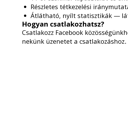
Részletes tétkezelési iránymutat
Átlátható, nyílt statisztikák — 
Hogyan csatlakozhatsz?
Csatlakozz Facebook közösségünkhöz
nekünk üzenetet a csatlakozáshoz. 