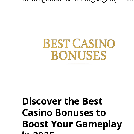
Discover the Best
Casino Bonuses to
Boost Your Gameplay