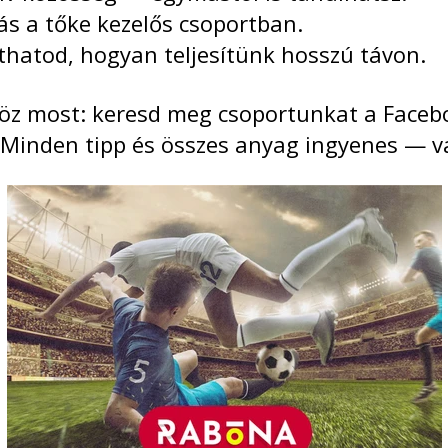
ás a tőke kezelős csoportban.
láthatod, hogyan teljesítünk hosszú távon.
 most: keresd meg csoportunkat a Facebook
Minden tipp és összes anyag ingyenes — vá