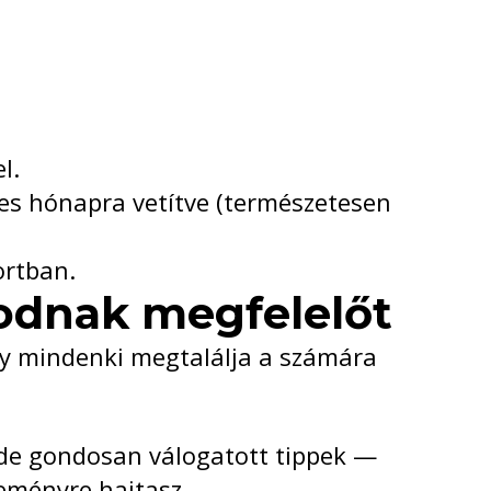
Casinok
l.
ljes hónapra vetítve (természetesen
ortban.
sodnak megfelelőt
y mindenki megtalálja a számára
 de gondosan válogatott tippek —
reményre hajtasz.