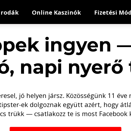
irodák
Online Kaszinók
Fizetési Mó
dóirodák
Kaszinó Minimum Befizetés
PayPal
ppek ingyen —
ogadási Oldalak
Befizetés nélküli kaszinó bónus
Revolut
gadási Bónuszok
Új Kaszinók
Paysafecar
, napi nyerő 
 fogadóirodák
Mobil Kaszinók
Kriptó Kasz
fogadóirodák
Gyos Kifiezéses Kaszinók
Bitcoin
resel, jó helyen jársz. Közösségünk 11 éve 
 Fogadóirodák
Élő Kaszinók
Skrill
tipster-ek dolgoznak együtt azért, hogy átl
ncs trükk — csatlakozz te is most Faceboo
 fogadóirodák
Neteller