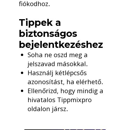
fiókodhoz.
Tippek a
biztonságos
bejelentkezéshez
Soha ne oszd meg a
jelszavad másokkal.
Használj kétlépcsős
azonosítást, ha elérhető.
Ellenőrizd, hogy mindig a
hivatalos Tippmixpro
oldalon jársz.