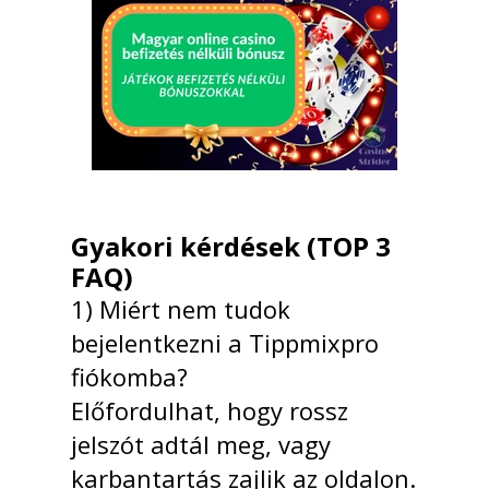
Gyakori kérdések (TOP 3
FAQ)
1) Miért nem tudok
bejelentkezni a Tippmixpro
fiókomba?
Előfordulhat, hogy rossz
jelszót adtál meg, vagy
karbantartás zajlik az oldalon.