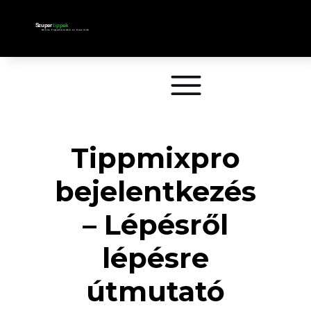
Tippmixpro
bejelentkezés
– Lépésről
lépésre
útmutató