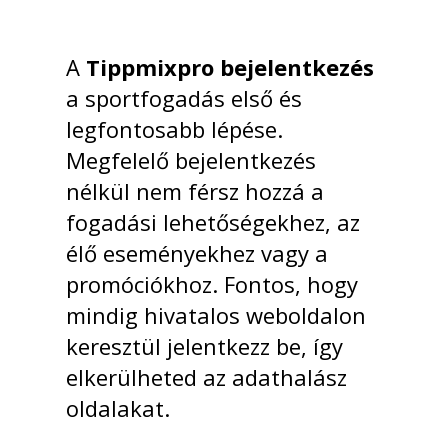
A
Tippmixpro bejelentkezés
a sportfogadás első és
legfontosabb lépése.
Megfelelő bejelentkezés
nélkül nem férsz hozzá a
fogadási lehetőségekhez, az
élő eseményekhez vagy a
promóciókhoz. Fontos, hogy
mindig hivatalos weboldalon
keresztül jelentkezz be, így
elkerülheted az adathalász
oldalakat.