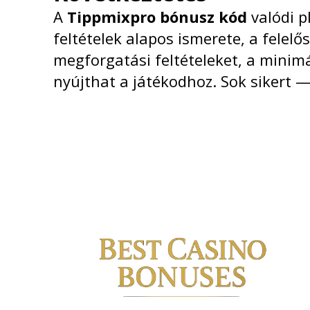
A
Tippmixpro bónusz kód
valódi p
feltételek alapos ismerete, a felel
megforgatási feltételeket, a minimá
nyújthat a játékodhoz. Sok sikert —