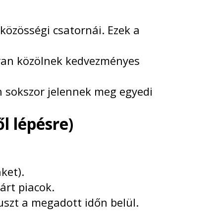
 közösségi csatornái. Ezek a
akran közölnek kedvezményes
 sokszor jelennek meg egyedi
l lépésre)
ket).
árt piacok.
uszt a megadott időn belül.