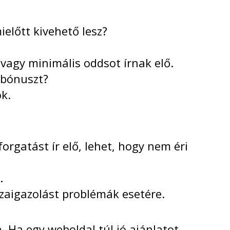
előtt kivehető lesz?
vagy minimális oddsot írnak elő.
 bónuszt?
k.
rgatást ír elő, lehet, hogy nem éri
.
szaigazolást problémák esetére.
. Ha egy weboldal túl jó ajánlatot