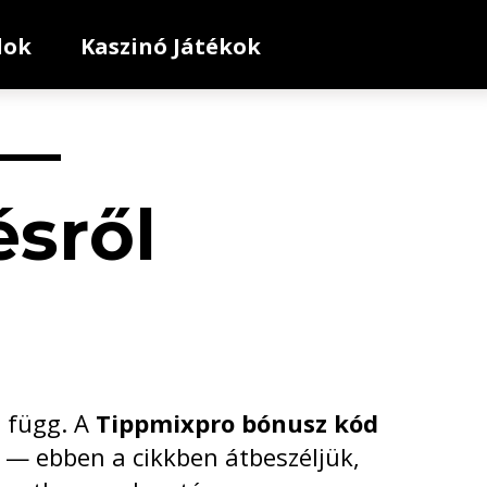
dok
Kaszinó Játékok
Kaparós Sorsjegyek
 —
zok
Játékgépek
ésről
d
Nyerőgépek
inók
Online Blackjack
Gyümölcsös Nyerőgépek
Online Rulett
l függ. A
Tippmixpro bónusz kód
Online Póker
 — ebben a cikkben átbeszéljük,