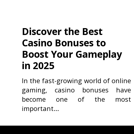
Discover the Best
Casino Bonuses to
Boost Your Gameplay
in 2025
In the fast-growing world of online
gaming, casino bonuses have
become one of the most
important...