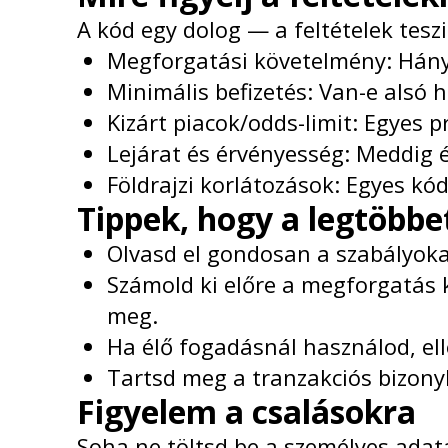
A kód egy dolog — a feltételek tes
Megforgatási követelmény: Hánys
Minimális befizetés: Van-e alsó h
Kizárt piacok/odds-limit: Egyes
Lejárat és érvényesség: Meddig é
Földrajzi korlátozások: Egyes k
Tippek, hogy a legtöbbe
Olvasd el gondosan a szabályokat
Számold ki előre a megforgatás k
meg.
Ha élő fogadásnál használod, ell
Tartsd meg a tranzakciós bizonyl
Figyelem a csalásokra
Soha ne töltsd be a személyes adata