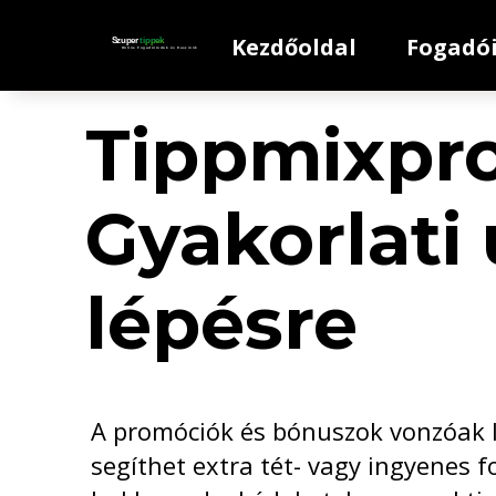
Kezdőoldal
Fogadó
Új foga
Tippmixpr
Mobil F
Gyakorlati
Sportfo
Legjobb
lépésre
Online 
V-Sport
A promóciók és bónuszok vonzóak le
E-Sport
segíthet extra tét- vagy ingyenes 