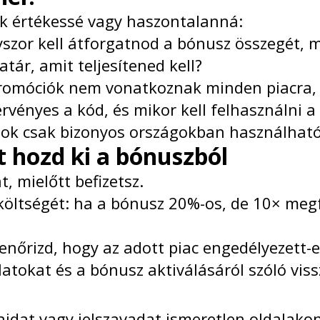
zik értékessé vagy haszontalanná:
zor kell átforgatnod a bónusz összegét, mi
atár, amit teljesítened kell?
 promóciók nem vonatkoznak minden piacra, 
rvényes a kód, és mikor kell felhasználni a
ódok csak bizonyos országokban használható
t hozd ki a bónuszból
, mielőtt befizetsz.
öltségét: ha a bónusz 20%-os, de 10× megfo
enőrizd, hogy az adott piac engedélyezett-e
atokat és a bónusz aktiválásáról szóló vis
idat vagy jelszavadat ismeretlen oldalakon