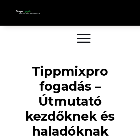
Tippmixpro
fogadás –
Útmutató
kezdőknek és
haladóknak