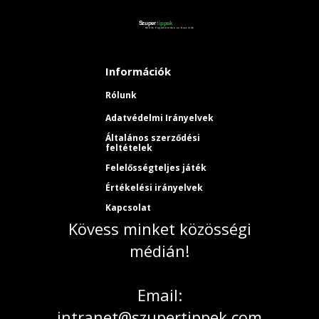
Információk
Rólunk
Adatvédelmi Irányelvek
Általános szerződési
feltételek
Felelősségteljes játék
Értékelési irányelvek
Kapcsolat
Kövess minket közösségi
médián!
Email:
intranet@szupertippek.com