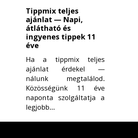
Tippmix teljes
ajánlat — Napi,
átlátható és
ingyenes tippek 11
éve
Ha a tippmix teljes
ajánlat érdekel —
nálunk megtalálod.
Közösségünk 11 éve
naponta szolgáltatja a
legjobb...