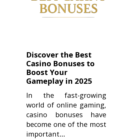
Discover the Best
Casino Bonuses to
Boost Your
Gameplay in 2025
In the fast-growing
world of online gaming,
casino bonuses have
become one of the most
important...