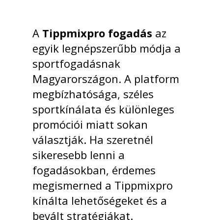
A
Tippmixpro fogadás
az
egyik legnépszerűbb módja a
sportfogadásnak
Magyarországon. A platform
megbízhatósága, széles
sportkínálata és különleges
promóciói miatt sokan
választják. Ha szeretnél
sikeresebb lenni a
fogadásokban, érdemes
megismerned a Tippmixpro
kínálta lehetőségeket és a
bevált stratégiákat.