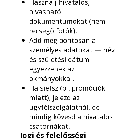
Használj hivatalos,
olvasható
dokumentumokat (nem
recsegő fotók).
Add meg pontosan a
személyes adatokat — név
és születési dátum
egyezzenek az
okmányokkal.
Ha sietsz (pl. promóciók
miatt), jelezd az
ügyfélszolgálatnál, de
mindig kövesd a hivatalos
csatornákat.
Jogi és felelősségi