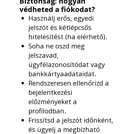
Biztonság: hogyan
védheted a fiókodat?
Használj erős, egyedi
jelszót és kétlépcsős
hitelesítést (ha elérhető).
Soha ne oszd meg
jelszavad,
ügyfélazonosítódat vagy
bankkártyaadataidat.
Rendszeresen ellenőrizd a
bejelentkezési
előzményeket a
profilodban.
Frissítsd a jelszót időnként,
és ügyelj a megbízható