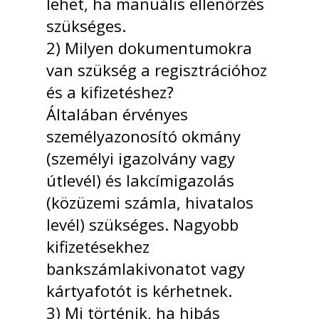
lehet, ha manuális ellenőrzés
szükséges.
2) Milyen dokumentumokra
van szükség a regisztrációhoz
és a kifizetéshez?
Általában érvényes
személyazonosító okmány
(személyi igazolvány vagy
útlevél) és lakcímigazolás
(közüzemi számla, hivatalos
levél) szükséges. Nagyobb
kifizetésekhez
bankszámlakivonatot vagy
kártyafotót is kérhetnek.
3) Mi történik, ha hibás