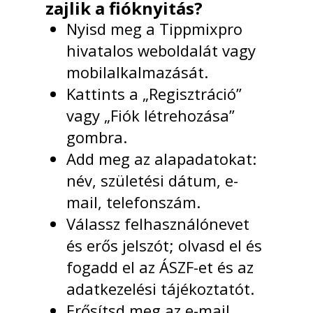
zajlik a fióknyitás?
Nyisd meg a Tippmixpro
hivatalos weboldalát vagy
mobilalkalmazását.
Kattints a „Regisztráció”
vagy „Fiók létrehozása”
gombra.
Add meg az alapadatokat:
név, születési dátum, e-
mail, telefonszám.
Válassz felhasználónevet
és erős jelszót; olvasd el és
fogadd el az ÁSZF-et és az
adatkezelési tájékoztatót.
Erősítsd meg az e-mail