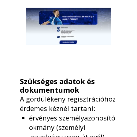
Szükséges adatok és
dokumentumok
A gördülékeny regisztrációhoz
érdemes kéznél tartani:
érvényes személyazonosító
okmány (személyi
igazolvány vagy útlevél),