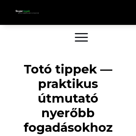
Totó tippek —
praktikus
útmutató
nyerőbb
fogadásokhoz