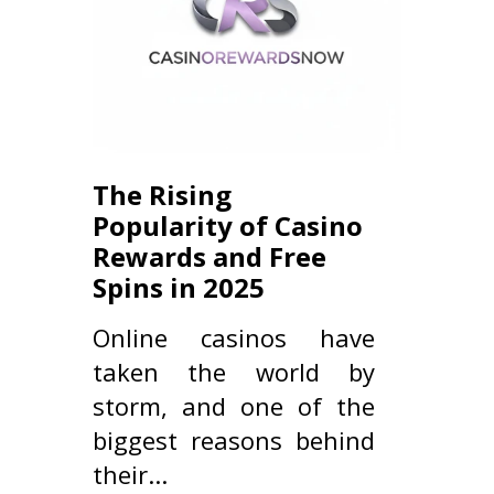
The Rising
Popularity of Casino
Rewards and Free
Spins in 2025
Online casinos have
taken the world by
storm, and one of the
biggest reasons behind
their...