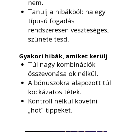
nem.
Tanulj a hibákból: ha egy
típusú fogadás
rendszeresen veszteséges,
szüneteltesd.
Gyakori hibák, amiket kerülj
Túl nagy kombinációk
összevonása ok nélkül.
A bónuszokra alapozott túl
kockázatos tétek.
Kontroll nélkül követni
„hot” tippeket.