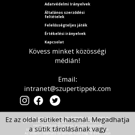
Adatvédelmi Irányelvek
Általános szerződési
feltételek
Felelősségteljes játék
Értékelési irányelvek
Kapcsolat
Kövess minket közösségi
médián!
Email:
intranet@szupertippek.com
Ez az oldal sütiket használ. Megadhatja
A hu.szupertippek.com egy független tájékoztató és
partneroldal. Nem vagyunk szerencsejáték-szolgáltató,
nem fogadunk el téteket, és nem nyújtunk
a sütik tárolásának vagy
szolgáltatásokat vagy információkat illegális célokra.
Az oldalon található tartalmak kizárólag 18 éven felüli