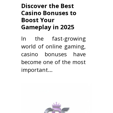
Discover the Best
Casino Bonuses to
Boost Your
Gameplay in 2025
In the fast-growing
world of online gaming,
casino bonuses have
become one of the most
important...