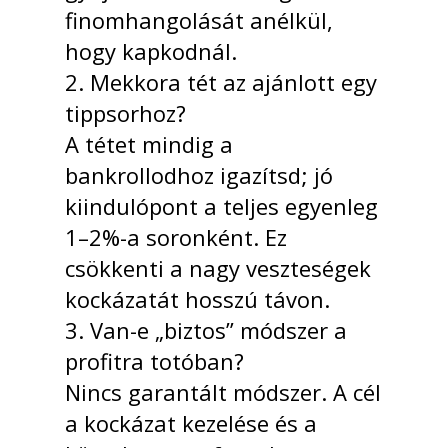
finomhangolását anélkül,
hogy kapkodnál.
2. Mekkora tét az ajánlott egy
tippsorhoz?
A tétet mindig a
bankrollodhoz igazítsd; jó
kiindulópont a teljes egyenleg
1–2%-a soronként. Ez
csökkenti a nagy veszteségek
kockázatát hosszú távon.
3. Van-e „biztos” módszer a
profitra totóban?
Nincs garantált módszer. A cél
a kockázat kezelése és a