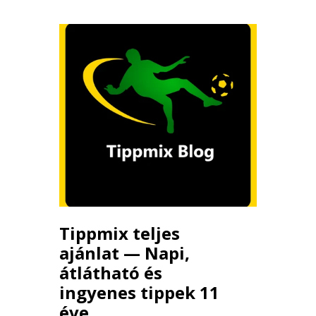
Tippmix teljes
ajánlat — Napi,
átlátható és
ingyenes tippek 11
éve