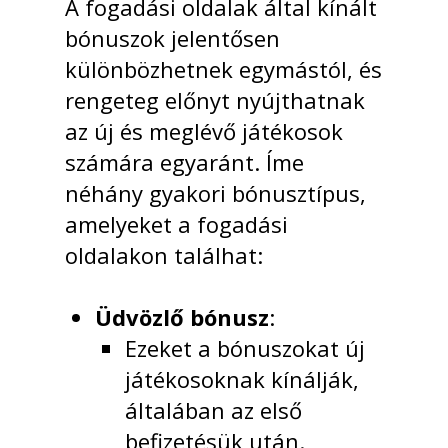
A fogadási oldalak által kínált
bónuszok jelentősen
különbözhetnek egymástól, és
rengeteg előnyt nyújthatnak
az új és meglévő játékosok
számára egyaránt. Íme
néhány gyakori bónusztípus,
amelyeket a fogadási
oldalakon találhat:
Üdvözlő bónusz
:
Ezeket a bónuszokat új
játékosoknak kínálják,
általában az első
befizetésük után.