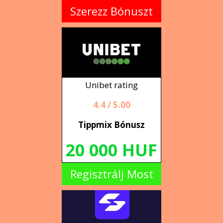
Szerezz Bónuszt
Unibet rating
4.4 / 5.00
Tippmix Bónusz
20 000 HUF
Regisztrálj Most