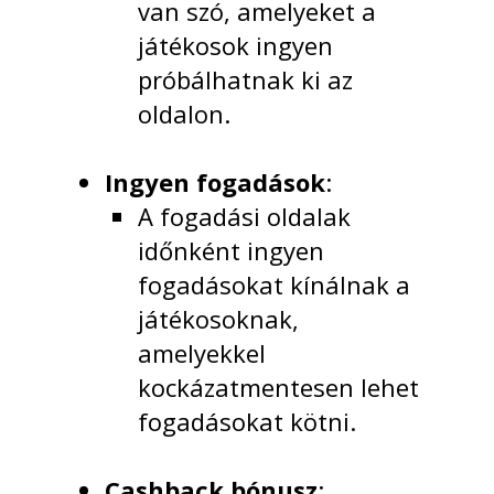
van szó, amelyeket a
játékosok ingyen
próbálhatnak ki az
oldalon.
Ingyen fogadások
:
A fogadási oldalak
időnként ingyen
fogadásokat kínálnak a
játékosoknak,
amelyekkel
kockázatmentesen lehet
fogadásokat kötni.
Cashback bónusz
: