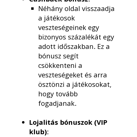
Néhány oldal visszaadja
a játékosok
veszteségeinek egy
bizonyos százalékát egy
adott időszakban. Ez a
bónusz segít
csökkenteni a
veszteségeket és arra
ösztönzi a játékosokat,
hogy tovább
fogadjanak.
Lojalitás bónuszok (VIP
klub)
: