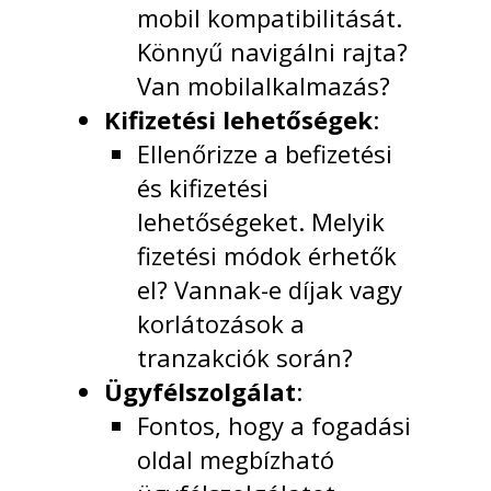
mobil kompatibilitását.
Könnyű navigálni rajta?
Van mobilalkalmazás?
Kifizetési lehetőségek
:
Ellenőrizze a befizetési
és kifizetési
lehetőségeket. Melyik
fizetési módok érhetők
el? Vannak-e díjak vagy
korlátozások a
tranzakciók során?
Ügyfélszolgálat
:
Fontos, hogy a fogadási
oldal megbízható