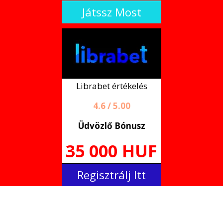
Játssz Most
Librabet értékelés
4.6 / 5.00
Üdvözlő Bónusz
35 000 HUF
Regisztrálj Itt