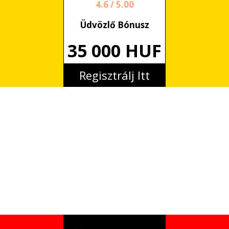
4.6 / 5.00
Üdvözlő Bónusz
35 000 HUF
Regisztrálj Itt