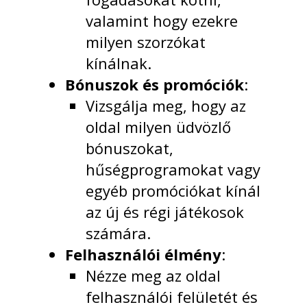
valamint hogy ezekre
milyen szorzókat
kínálnak.
Bónuszok és promóciók
:
Vizsgálja meg, hogy az
oldal milyen üdvözlő
bónuszokat,
hűségprogramokat vagy
egyéb promóciókat kínál
az új és régi játékosok
számára.
Felhasználói élmény
:
Nézze meg az oldal
felhasználói felületét és